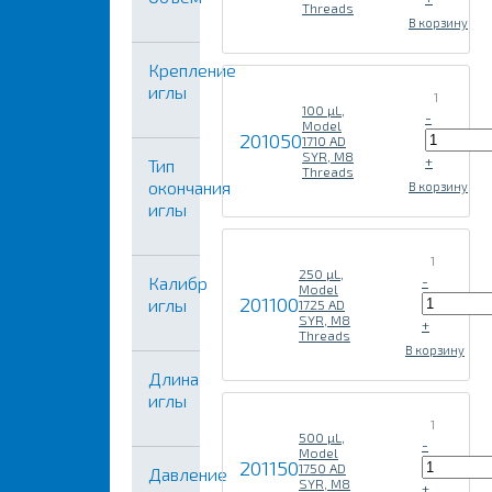
Threads
В корзину
Крепление
иглы
1
100 µL,
-
Model
201050
1710 AD
SYR, M8
+
Тип
Threads
окончания
В корзину
иглы
1
250 µL,
Калибр
-
Model
201100
иглы
1725 AD
SYR, M8
+
Threads
В корзину
Длина
иглы
1
500 µL,
-
Model
201150
1750 AD
Давление
SYR, M8
+