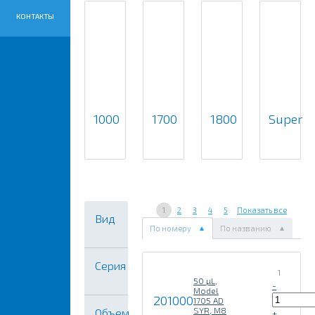
КОНТАКТЫ
1000
1700
1800
Super
1
2
3
4
5
Показать все
Вид
По номеру
По названию
Серия
1
50 µL,
-
Model
201000
1705 AD
SYR, M8
Объем
+