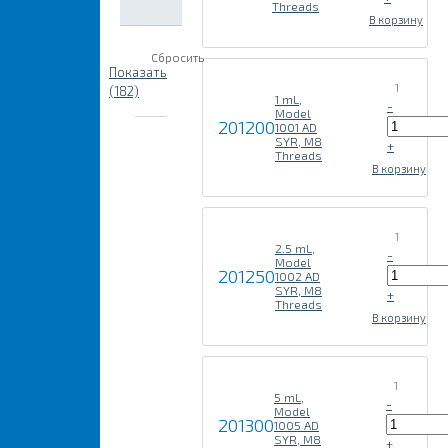
Threads
В корзину
Сбросить
Показать
1
(182)
1 mL,
-
Model
201200
1001 AD
SYR, M8
+
Threads
В корзину
1
2.5 mL,
-
Model
201250
1002 AD
SYR, M8
+
Threads
В корзину
1
5 mL,
-
Model
201300
1005 AD
SYR, M8
+