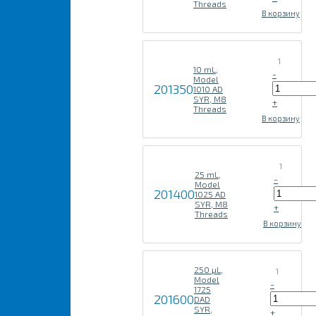
Threads
В корзину
1
10 mL,
-
Model
201350
1010 AD
SYR, M8
+
Threads
В корзину
1
25 mL,
-
Model
201400
1025 AD
SYR, M8
+
Threads
В корзину
250 µL,
1
Model
-
1725
201600
DAD
SYR,
+