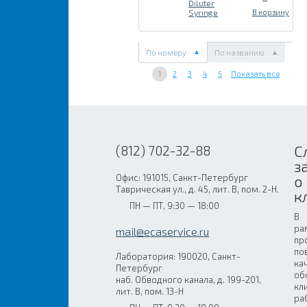
Diluter
Syringe
В корзину
По номеру
По названию
1
2
3
4
5
Показать все
С
(812) 702-32-88
з
Офис: 191015, Санкт-Петербург
о
Таврическая ул., д. 45, лит. В, пом. 2-Н.
к
ПН — ПТ, 9:30 — 18:00
В
ра
mail@ecaservice.ru
пр
по
Лаборатория: 190020, Санкт-
ка
Петербург
об
наб. Обводного канала, д. 199-201,
кл
лит. В, пом. 13-Н
ра