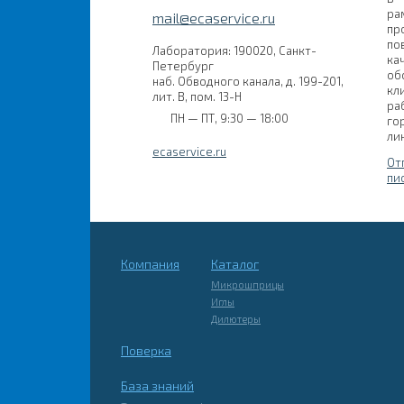
ра
mail@ecaservice.ru
пр
по
Лаборатория: 190020, Санкт-
ка
Петербург
об
наб. Обводного канала, д. 199-201,
кл
лит. В, пом. 13-Н
ра
ПН — ПТ, 9:30 — 18:00
го
ли
ecaservice.ru
От
пи
Компания
Каталог
Микрошприцы
Иглы
Дилютеры
Поверка
База знаний