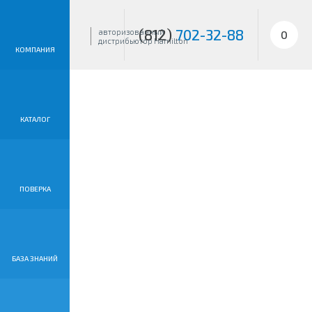
(812)
702-32-88
авторизованный
0
дистрибьютор Hamilton
КОМПАНИЯ
КАТАЛОГ
ПОВЕРКА
БАЗА ЗНАНИЙ
Микрошприцы
Иглы
Дил