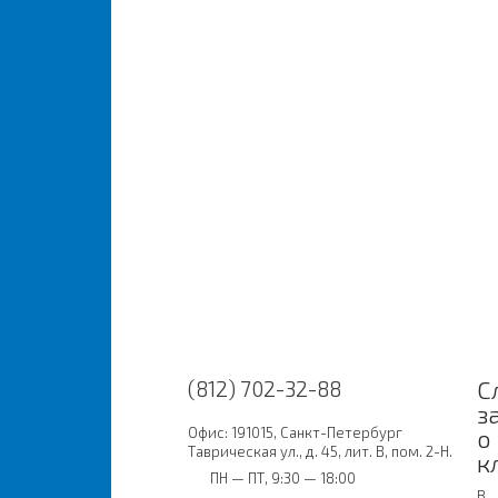
С
(812) 702-32-88
з
Офис: 191015, Санкт-Петербург
о
Таврическая ул., д. 45, лит. В, пом. 2-Н.
к
ПН — ПТ, 9:30 — 18:00
В