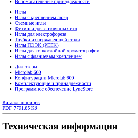
Вспомогательные принадлежности
Иглы
Иглы с креплением люэр
Съемные иглы
Фитинги для стеклянных игл
Иглы для электрофореза
Трубки из нержавеющей стали
Иглы ПЭЭK (PEEK)
Иглы для тонкослойной хроматографии
Иглы с фланцевым креплением
Дилютеры
Microlab 600
Конфигурации Microlab 600
Комплектующие и принадлежности
Программное обеспечение LyncStore
Каталог шприцев
PDF, 7791.85 Кб
Техническая информация