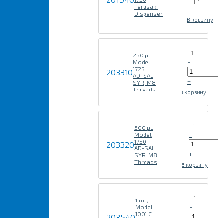
Terasaki
+
Dispenser
В корзину
1
250 µL,
-
Model
1725
203310
AD-SAL
+
SYR, M8
Threads
В корзину
1
500 µL,
-
Model
1750
203320
AD-SAL
+
SYR, M8
Threads
В корзину
1
1 mL,
-
Model
1001 C
203540