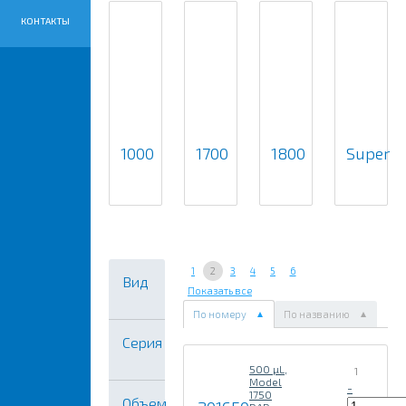
КОНТАКТЫ
1000
1700
1800
Super
1
2
3
4
5
6
Вид
Показать все
По номеру
По названию
Серия
500 µL,
1
Model
-
1750
Объем