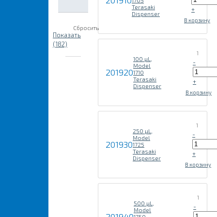
201910
1705
Terasaki
+
Dispenser
В корзину
Сбросить
Показать
(182)
1
100 µL,
-
Model
201920
1710
Terasaki
+
Dispenser
В корзину
1
250 µL,
-
Model
201930
1725
Terasaki
+
Dispenser
В корзину
1
500 µL,
-
Model
201940
1750