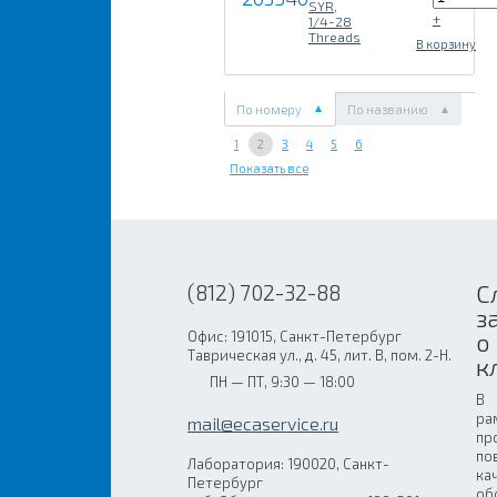
SYR,
+
1/4-28
Threads
В корзину
По номеру
По названию
1
2
3
4
5
6
Показать все
С
(812) 702-32-88
з
Офис: 191015, Санкт-Петербург
о
Таврическая ул., д. 45, лит. В, пом. 2-Н.
к
ПН — ПТ, 9:30 — 18:00
В
ра
mail@ecaservice.ru
пр
по
Лаборатория: 190020, Санкт-
ка
Петербург
об