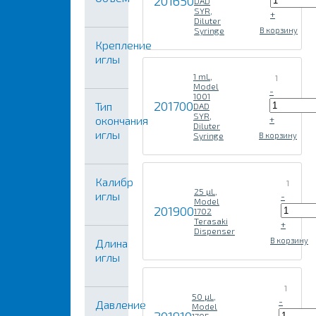
201650
DAD
SYR,
+
Diluter
Syringe
В корзину
Крепление
иглы
1 mL,
1
Model
-
1001
201700
Тип
DAD
SYR,
окончания
+
Diluter
иглы
Syringe
В корзину
Калибр
1
25 µL,
иглы
-
Model
201900
1702
Terasaki
+
Dispenser
В корзину
Длина
иглы
1
50 µL,
-
Давление
Model