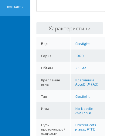
КОНТАКТЫ
Характеристики
Вид
Gastight
Серия
1000
Объем
2.5 мл
Крепление
Крепление
иглы
AccuDil® (AD)
Тип
Gastight
Игла
No Needle
Available
Путь
Borosilicate
протекающей
glass, PTFE
жидкости