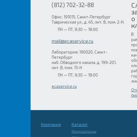
С
(812) 702-32-88
з
Офис: 191015, Санкт-Петербург
о
Таврическая ул., д. 45, лит. В, пом. 2-Н.
к
ПН — ПТ, 9:30 — 18:00
В
ра
mail@ecaservice.ru
пр
по
Лаборатория: 190020, Санкт-
ка
Петербург
об
наб. Обводного канала, д. 199-201,
кл
лит. В, пом. 13-Н
ра
ПН — ПТ, 9:30 — 18:00
го
ли
ecaservice.ru
От
пи
Компания
Каталог
Микрошприцы