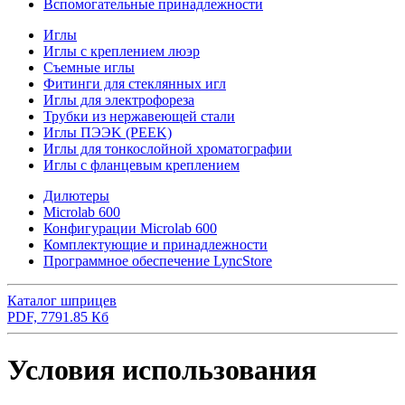
Вспомогательные принадлежности
Иглы
Иглы с креплением люэр
Съемные иглы
Фитинги для стеклянных игл
Иглы для электрофореза
Трубки из нержавеющей стали
Иглы ПЭЭK (PEEK)
Иглы для тонкослойной хроматографии
Иглы с фланцевым креплением
Дилютеры
Microlab 600
Конфигурации Microlab 600
Комплектующие и принадлежности
Программное обеспечение LyncStore
Каталог шприцев
PDF, 7791.85 Кб
Условия использования