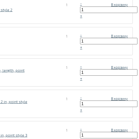
-
1
В корзину
 style 2
+
-
1
В корзину
+
-
1
В корзину
 length, point
+
-
1
В корзину
 in, point style
+
-
1
В корзину
n, point style 3