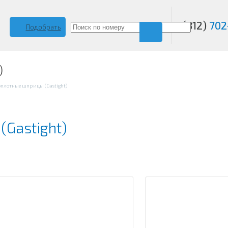
(812)
702
Подобрать
)
оплотные шприцы (Gastight)
(Gastight)