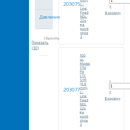
mm),
203075
C-
+
Line,
Fixed
В корзину
Давление
NDL,
22s
ga,
point
style
3
Сбросить
Показать
(30)
100
µL,
Model
1710
FN
CTC
SYR
-
(6.6
mm),
203077
+
C-
Line,
В корзину
Fixed
NDL,
22s
ga,
point
style
3