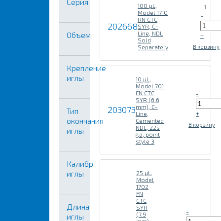
Серия
100 µL,
1
Model 1710
-
RN CTC
202668
SYR, C-
Line, NDL
Объем
+
Sold
Separately
В корзину
Крепление
иглы
10 µL,
Model 701
FN CTC
-
SYR (6.6
mm), C-
203073
Тип
+
Line,
окончания
Cemented
В корзину
NDL, 22s
иглы
ga, point
style 3
Калибр
иглы
25 µL,
Model
1702
FN
CTC
Длина
SYR
-
(7.9
иглы