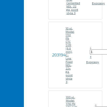
Cemented
В корзину
NDL, 22
ga, point
style 3
10 µL,
Model
1701
FN
CTC
SYR
-
(6.6
mm),
203194
C-
+
Line,
Fixed
В корзину
NDL,
22s
ga,
point
style
3
100 µL,
Model
1710 FN
-