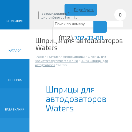
Подобрать
авторизованный
0
дистрибьютор Hamilton
КОМПАНИЯ
(812)
702-32-88
Шприцы для автодозаторов
Waters
КАТАЛОГ
Главная
/
Каталог
/
Микрошприцы
/
Шприцы для
хроматографического анализа
/
ВЭЖХ шприцы для
автодозаторов
/
Waters
ПОВЕРКА
Шприцы для
автодозаторов
Waters
БАЗА ЗНАНИЙ