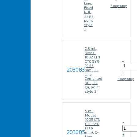
Line,
В корзину
Fixed
NDL,
22 ga,
point
style
3
2.5 mL,
Model
1002 LTN
-
CTC SYR
(9.65
203083
mm), C-
+
Line,
Cemented
В корзину
NDL, 22
ga, point
style 3
5 mL,
Model
1005 LTN
-
CTC SYR
(13.6
203085
mm), C-
+
Line,