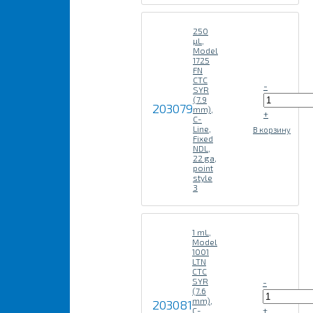
250
µL,
Model
1725
FN
CTC
-
SYR
(7.9
203079
mm),
+
C-
Line,
В корзину
Fixed
NDL,
22 ga,
point
style
3
1 mL,
Model
1001
LTN
CTC
SYR
-
(7.6
mm),
203081
+
C-