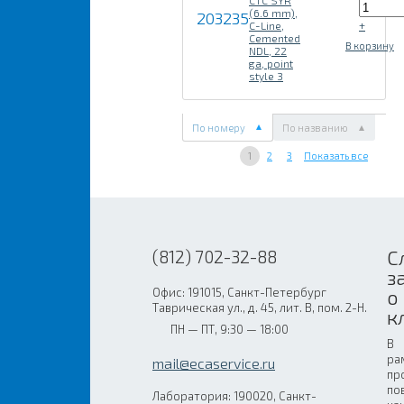
CTC SYR
(6.6 mm),
203235
+
C-Line,
Cemented
В корзину
NDL, 22
ga, point
style 3
По номеру
По названию
1
2
3
Показать все
С
(812) 702-32-88
з
Офис: 191015, Санкт-Петербург
о
Таврическая ул., д. 45, лит. В, пом. 2-Н.
к
ПН — ПТ, 9:30 — 18:00
В
ра
mail@ecaservice.ru
пр
по
Лаборатория: 190020, Санкт-