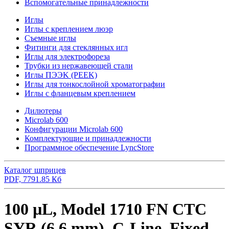
Вспомогательные принадлежности
Иглы
Иглы с креплением люэр
Съемные иглы
Фитинги для стеклянных игл
Иглы для электрофореза
Трубки из нержавеющей стали
Иглы ПЭЭK (PEEK)
Иглы для тонкослойной хроматографии
Иглы с фланцевым креплением
Дилютеры
Microlab 600
Конфигурации Microlab 600
Комплектующие и принадлежности
Программное обеспечение LyncStore
Каталог шприцев
PDF, 7791.85 Кб
100 µL, Model 1710 FN CTC
SYR (6.6 mm), C-Line, Fixed