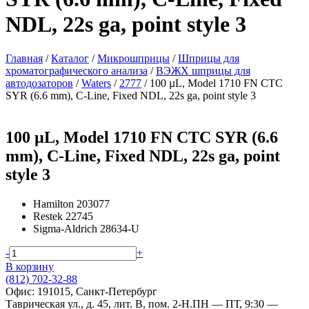
NDL, 22s ga, point style 3
Главная
/
Каталог
/
Микрошприцы
/
Шприцы для
хроматографического анализа
/
ВЭЖХ шприцы для
автодозаторов
/
Waters
/
2777
/
100 µL, Model 1710 FN CTC
SYR (6.6 mm), C-Line, Fixed NDL, 22s ga, point style 3
100 µL, Model 1710 FN CTC SYR (6.6
mm), C-Line, Fixed NDL, 22s ga, point
style 3
Hamilton
203077
Restek
22745
Sigma-Aldrich
28634-U
-
+
В корзину
(812) 702-32-88
Офис: 191015, Санкт-Петербург
Таврическая ул., д. 45, лит. В, пом. 2-Н.
ПН — ПТ, 9:30 —