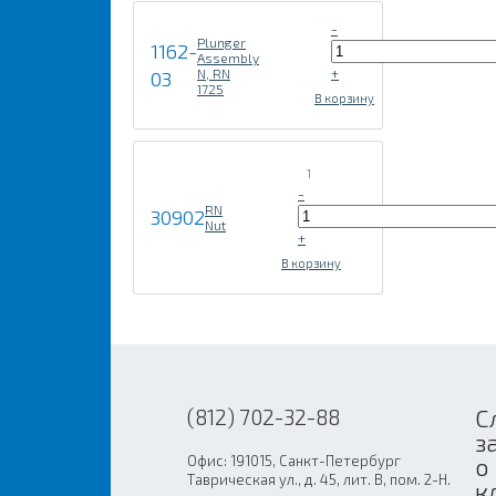
-
Plunger
1162-
Assembly
+
N, RN
03
1725
В корзину
1
-
RN
30902
Nut
+
В корзину
С
(812) 702-32-88
з
Офис: 191015, Санкт-Петербург
о
Таврическая ул., д. 45, лит. В, пом. 2-Н.
к