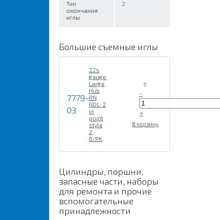
Тип
2
окончания
иглы
Большие съемные иглы
22s
gauge,
Large
6
Hub
-
7779-
RN
NDL, 2
03
in,
+
point
В корзину
style
2,
6/PK
Цилиндры, поршни,
запасные части, наборы
для ремонта и прочие
вспомогательные
принадлежности