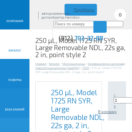
Подобрать
авторизованный
0
дистрибьютор Hamilton
КОМПАНИЯ
(812)
702-32-88
250 µL, Model 1725 RN SYR,
Large Removable NDL, 22s ga,
КАТАЛОГ
2 in, point style 2
Главная
/
Каталог
/
Микрошприцы
/
Основные серии шприцев
/
Газоплотные шприцы (Gastight)
/
1700
/
250 µL, Model 1725 RN
SYR, Large Removable NDL, 22s ga, 2 in, point style 2
ПОВЕРКА
250 µL, Model
-
1725 RN SYR,
+
Large
БАЗА ЗНАНИЙ
В корзину
Removable NDL,
22s ga, 2 in,