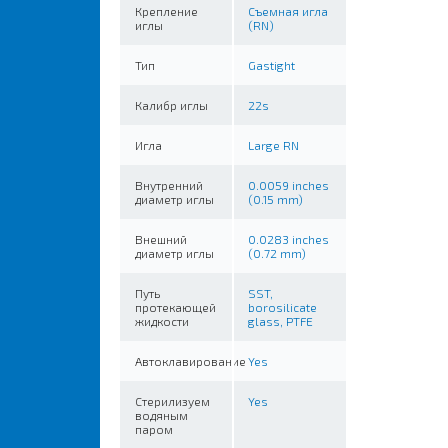
Крепление
Съемная игла
иглы
(RN)
Тип
Gastight
Калибр иглы
22s
Игла
Large RN
Внутренний
0.0059 inches
диаметр иглы
(0.15 mm)
Внешний
0.0283 inches
диаметр иглы
(0.72 mm)
Путь
SST,
протекающей
borosilicate
жидкости
glass, PTFE
Автоклавирование
Yes
Стерилизуем
Yes
водяным
паром