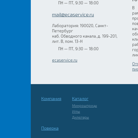
ПН — ПТ, 9:30 — 18:00
В
ра
mail@ecaservice.ru
пр
по
Лаборатория: 190020, Санкт-
ка
Петербург
об
наб. Обводного канала, д. 199-201,
кл
лит. В, пом. 13-Н
ра
ПН — ПТ, 9:30 — 18:00
го
ли
ecaservice.ru
От
пи
Компания
Каталог
Микрошприцы
Иглы
Дилютеры
Поверка