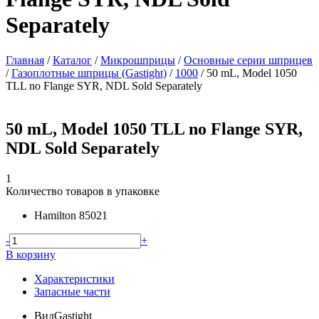
Separately
Главная
/
Каталог
/
Микрошприцы
/
Основные серии шприцев
/
Газоплотные шприцы (Gastight)
/
1000
/
50 mL, Model 1050
TLL no Flange SYR, NDL Sold Separately
50 mL, Model 1050 TLL no Flange SYR,
NDL Sold Separately
1
Количество товаров в упаковке
Hamilton
85021
-
+
В корзину
Характеристики
Запасные части
Вид
Gastight