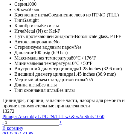
Серия
1000
Объем
50 мл
Крепление иглы
Соединение люэр из ПТФЭ (TLL)
Тип
Gastight
Калибр иглы
Без иглы
Игла
Metal (N) or Kel-F
Путь протекающей жидкости
Borosilicate glass, PTFE
Автоклавирование
No
Стерилизуем водяным паром
Yes
Давление
100 psig (6.9 bar)
Максимальная температура
80°C / 176°F
Минимальная температура
10°C / 50°F
Внутренний диаметр цилиндра
1.28 inches (32.6 mm)
Внешний диаметр цилиндра
1.45 inches (36.9 mm)
Мертвый объем стандартной иглы
N/A
Длина иглы
Без иглы
Тип окончания иглы
Без иглы
Цилиндры, поршни, запасные части, наборы для ремонта и
прочие вспомогательные принадлежности
13272
Plunger Assembly LT/LTN/TLL w/ & w/o Slots 1050
-
+
В корзину
(812) 702-32-88