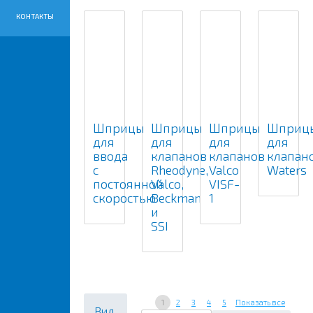
КОНТАКТЫ
Шприцы
Шприцы
Шприцы
Шприц
для
для
для
для
ввода
клапанов
клапанов
клапан
с
Rheodyne,
Valco
Waters
постоянной
Valco,
VISF-
скоростью
Beckman
1
и
SSI
1
2
3
4
5
Показать все
Вид