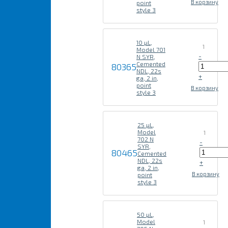
В корзину
point
style 3
10 µL,
1
Model 701
-
N SYR,
Cemented
80365
NDL, 22s
+
ga, 2 in,
point
В корзину
style 3
25 µL,
Model
1
702 N
-
SYR,
80465
Cemented
NDL, 22s
+
ga, 2 in,
В корзину
point
style 3
50 µL,
Model
1