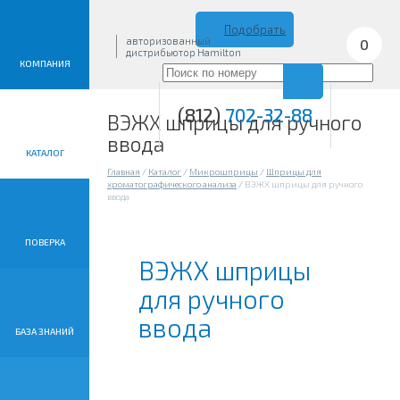
Подобрать
авторизованный
0
дистрибьютор Hamilton
КОМПАНИЯ
(812)
702-32-88
ВЭЖХ шприцы для ручного
ввода
КАТАЛОГ
Главная
/
Каталог
/
Микрошприцы
/
Шприцы для
хроматографического анализа
/
ВЭЖХ шприцы для ручного
ввода
ПОВЕРКА
ВЭЖХ шприцы
для ручного
ввода
БАЗА ЗНАНИЙ