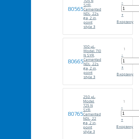
705 N
-
SYR,
80565
Cemented
NDL, 22s
+
ga, 2 in,
В корзину
point
style 3
100 µL,
1
Model 710
-
N SYR,
Cemented
80665
NDL, 22s
+
ga, 2 in,
point
В корзину
style 3
250 µL,
Model
1
725 N
-
SYR,
80765
Cemented
NDL, 22
+
ga, 2 in,
В корзину
point
style 3