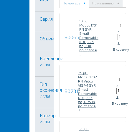
По номеру
По названию
Серия
10 µL,
Model 1701
1
RN SYR,
-
Small
80065
Removable
Объем
NDL, 22s
+
ga, 2 in,
В корзину
point style
3
Крепление
иглы
25 µL,
Model 1702
1
RN Valco
Тип
-
VISF-1 SYR,
окончания
Small
80231
Removable
иглы
+
NDL, 22s
ga, 0.75 in,
В корзину
point style
3
Калибр
иглы
25 µL,