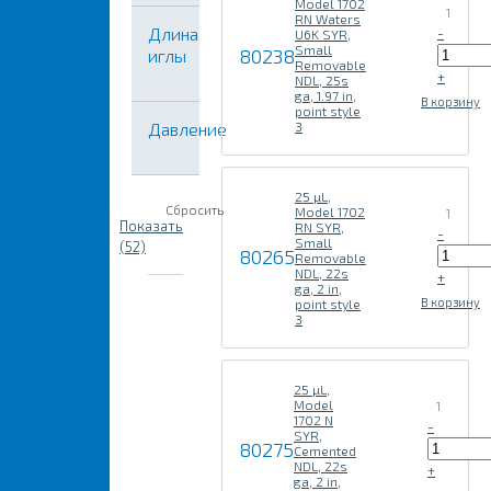
Model 1702
1
RN Waters
Длина
-
U6K SYR,
Small
80238
иглы
Removable
+
NDL, 25s
ga, 1.97 in,
В корзину
point style
Давление
3
25 µL,
Сбросить
Model 1702
1
Показать
RN SYR,
-
Small
(52)
80265
Removable
NDL, 22s
+
ga, 2 in,
В корзину
point style
3
25 µL,
Model
1
1702 N
-
SYR,
80275
Cemented
NDL, 22s
+
ga, 2 in,