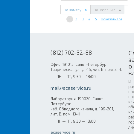
По номеру
По названию
1
2
3
4
5
Показать все
С
(812) 702-32-88
з
Офис: 191015, Санкт-Петербург
о
Таврическая ул., д. 45, лит. В, пом. 2-Н.
к
ПН — ПТ, 9:30 — 18:00
В
ра
mail@ecaservice.ru
пр
по
Лаборатория: 190020, Санкт-
ка
Петербург
об
наб. Обводного канала, д. 199-201,
кл
лит. В, пом. 13-Н
ра
ПН — ПТ, 9:30 — 18:00
го
ли
ecaservice.ru