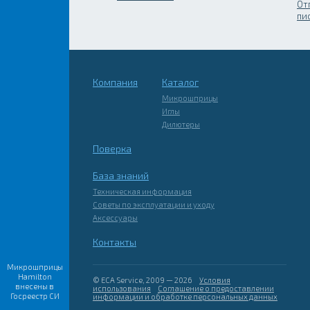
От
пи
Компания
Каталог
Микрошприцы
Иглы
Дилютеры
Поверка
База знаний
Техническая информация
Советы по эксплуатации и уходу
Аксессуары
Контакты
Микрошприцы
Hamilton
© ECA Service, 2009 — 2026
Условия
внесены в
использования
Соглашение о предоставлении
Госреестр СИ
информации и обработке персональных данных