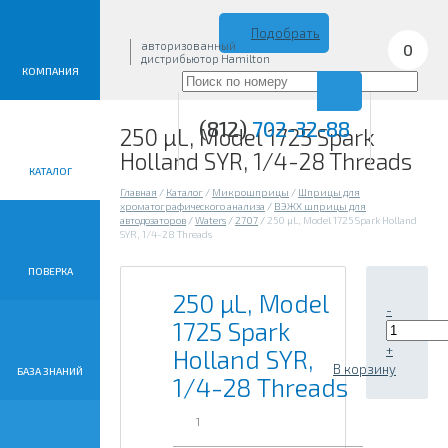
Подобрать
авторизованный
0
дистрибьютор Hamilton
КОМПАНИЯ
(812)
702-32-88
250 µL, Model 1725 Spark
Holland SYR, 1/4-28 Threads
КАТАЛОГ
Главная
/
Каталог
/
Микрошприцы
/
Шприцы для
хроматографического анализа
/
ВЭЖХ шприцы для
автодозаторов
/
Waters
/
2707
/
250 µL, Model 1725 Spark Holland
SYR, 1/4-28 Threads
ПОВЕРКА
250 µL, Model
-
1725 Spark
+
Holland SYR,
В корзину
БАЗА ЗНАНИЙ
1/4-28 Threads
1