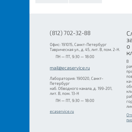
С
(812) 702-32-88
з
Офис: 191015, Санкт-Петербург
о
Таврическая ул., д. 45, лит. В, пом. 2-Н.
к
ПН — ПТ, 9:30 — 18:00
В
ра
mail@ecaservice.ru
пр
по
Лаборатория: 190020, Санкт-
ка
Петербург
об
наб. Обводного канала, д. 199-201,
кл
лит. В, пом. 13-Н
ра
ПН — ПТ, 9:30 — 18:00
го
ли
ecaservice.ru
От
пи