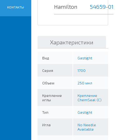
Hamilton
54659-01
КОНТАКТЫ
Характеристики
Вид
Gastight
Серия
1700
Объем
250 мкл
Крепление
Крепление
иглы
ChemSeal (C)
Тип
Gastight
Игла
No Needle
Available