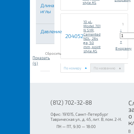
style AS
Длина
иглы
10 µL,
1
Model 701
-
N SYR,
Давление
Cemented
204052
NDL, 26s
+
ga, 50
mm, point
В корзину
style AS
Сбросить
Показать
(4)
По номеру
По названию
С
(812) 702-32-88
з
Офис: 191015, Санкт-Петербург
о
Таврическая ул., д. 45, лит. В, пом. 2-Н.
к
ПН — ПТ, 9:30 — 18:00
В