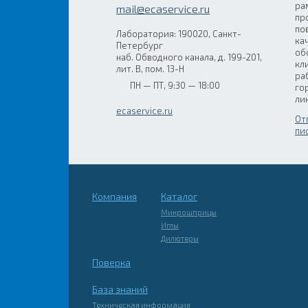
ра
mail@ecaservice.ru
пр
по
Лаборатория: 190020, Санкт-
ка
Петербург
об
наб. Обводного канала, д. 199-201,
кл
лит. В, пом. 13-Н
ра
ПН — ПТ, 9:30 — 18:00
го
ли
ecaservice.ru
От
пи
Компания
Каталог
Микрошприцы
Иглы
Дилютеры
Поверка
База знаний
Техническая информация