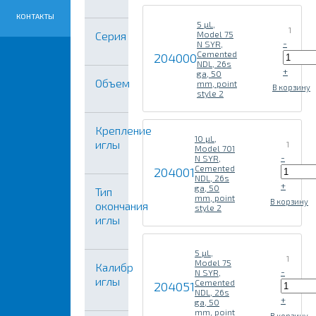
КОНТАКТЫ
5 µL,
1
Серия
Model 75
-
N SYR,
Cemented
204000
NDL, 26s
+
ga, 50
Объем
mm, point
В корзину
style 2
Крепление
10 µL,
иглы
1
Model 701
-
N SYR,
Cemented
204001
NDL, 26s
+
ga, 50
Тип
mm, point
В корзину
окончания
style 2
иглы
5 µL,
1
Model 75
Калибр
-
N SYR,
иглы
Cemented
204051
NDL, 26s
+
ga, 50
mm, point
В корзину