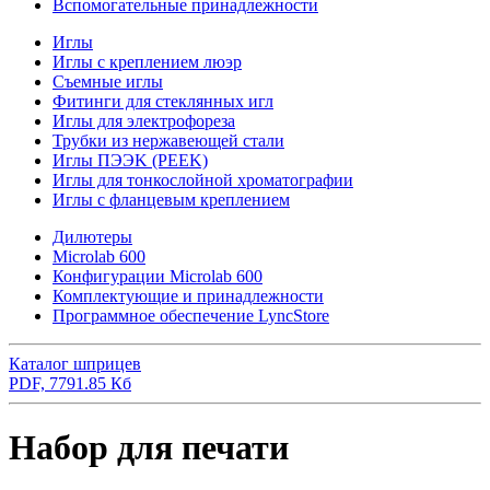
Вспомогательные принадлежности
Иглы
Иглы с креплением люэр
Съемные иглы
Фитинги для стеклянных игл
Иглы для электрофореза
Трубки из нержавеющей стали
Иглы ПЭЭK (PEEK)
Иглы для тонкослойной хроматографии
Иглы с фланцевым креплением
Дилютеры
Microlab 600
Конфигурации Microlab 600
Комплектующие и принадлежности
Программное обеспечение LyncStore
Каталог шприцев
PDF, 7791.85 Кб
Набор для печати