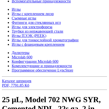
Вспомогательные принадлежности
Иглы
Иглы с креплением люэр
Съемные иглы
Фитинги для стеклянных игл
Иглы для электрофореза
Трубки из нержавеющей стали
Иглы ПЭЭK (PEEK)
Иглы для тонкослойной хроматографии
Иглы с фланцевым креплением
Дилютеры
Microlab 600
Конфигурации Microlab 600
Комплектующие и принадлежности
Программное обеспечение LyncStore
Каталог шприцев
PDF, 7791.85 Кб
25 µL, Model 702 NWG SYR,
Cemented NDL, 22s ga, 2 in,