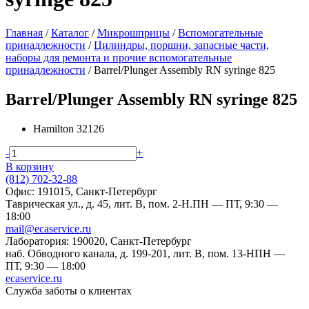
Главная
/
Каталог
/
Микрошприцы
/
Вспомогательные
принадлежности
/
Цилиндры, поршни, запасные части,
наборы для ремонта и прочие вспомогательные
принадлежности
/
Barrel/Plunger Assembly RN syringe 825
Barrel/Plunger Assembly RN syringe 825
Hamilton
32126
-
+
В корзину
(812) 702-32-88
Офис: 191015, Санкт-Петербург
Таврическая ул., д. 45, лит. В, пом. 2-Н.
ПН — ПТ, 9:30 —
18:00
mail@ecaservice.ru
Лаборатория: 190020, Санкт-Петербург
наб. Обводного канала, д. 199-201, лит. В, пом. 13-Н
ПН —
ПТ, 9:30 — 18:00
ecaservice.ru
Служба заботы о клиентах