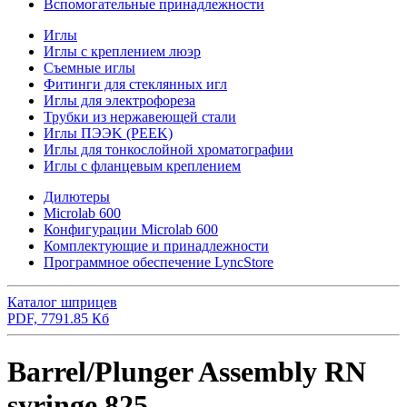
Вспомогательные принадлежности
Иглы
Иглы с креплением люэр
Съемные иглы
Фитинги для стеклянных игл
Иглы для электрофореза
Трубки из нержавеющей стали
Иглы ПЭЭK (PEEK)
Иглы для тонкослойной хроматографии
Иглы с фланцевым креплением
Дилютеры
Microlab 600
Конфигурации Microlab 600
Комплектующие и принадлежности
Программное обеспечение LyncStore
Каталог шприцев
PDF, 7791.85 Кб
Barrel/Plunger Assembly RN
syringe 825