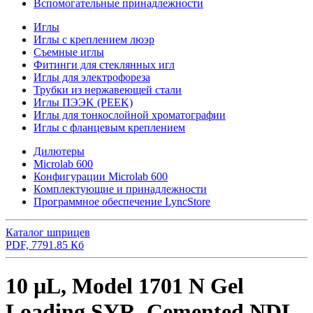
Вспомогательные принадлежности
Иглы
Иглы с креплением люэр
Съемные иглы
Фитинги для стеклянных игл
Иглы для электрофореза
Трубки из нержавеющей стали
Иглы ПЭЭK (PEEK)
Иглы для тонкослойной хроматографии
Иглы с фланцевым креплением
Дилютеры
Microlab 600
Конфигурации Microlab 600
Комплектующие и принадлежности
Программное обеспечение LyncStore
Каталог шприцев
PDF, 7791.85 Кб
10 µL, Model 1701 N Gel
Loading SYR, Cemented NDL,