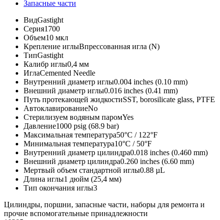
Запасные части
Вид
Gastight
Серия
1700
Объем
10 мкл
Крепление иглы
Впрессованная игла (N)
Тип
Gastight
Калибр иглы
0,4 мм
Игла
Cemented Needle
Внутренний диаметр иглы
0.004 inches (0.10 mm)
Внешний диаметр иглы
0.016 inches (0.41 mm)
Путь протекающей жидкости
SST, borosilicate glass, PTFE
Автоклавирование
No
Стерилизуем водяным паром
Yes
Давление
1000 psig (68.9 bar)
Максимальная температура
50°C / 122°F
Минимальная температура
10°C / 50°F
Внутренний диаметр цилиндра
0.018 inches (0.460 mm)
Внешний диаметр цилиндра
0.260 inches (6.60 mm)
Мертвый объем стандартной иглы
0.88 µL
Длина иглы
1 дюйм (25,4 мм)
Тип окончания иглы
3
Цилиндры, поршни, запасные части, наборы для ремонта и
прочие вспомогательные принадлежности