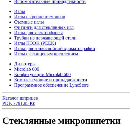
Вспомогательные принадлежности
Иглы
Иглы с креплением люэр
Съемные иглы
Фитинги для стеклянных игл
Иглы для электрофореза
Трубки из нержавеющей стали
Иглы ПЭЭK (PEEK)
Иглы для тонкослойной хроматографии
Иглы с фланцевым креплением
Дилютеры
Microlab 600
Конфигурации Microlab 600
Комплектующие и принадлежности
Программное обеспечение LyncStore
Каталог шприцев
PDF, 7791.85 Кб
Стеклянные микропипетки