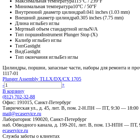
Максимальная температура
115°C / 239°F
Минимальная температура
10°C / 50°F
Внутренний диаметр цилиндра
0.041 inches (1.03 mm)
Внешний диаметр цилиндра
0.305 inches (7.75 mm)
Длина иглы
Без иглы
Мертвый объем стандартной иглы
N/A
Тип поршня
Instrument Plunger Stop (X)
Калибр иглы
Без иглы
Тип
Gastight
Вид
Gastight
Тип окончания иглы
Без иглы
Цилиндры, поршни, запасные части, наборы для ремонта и пр
1117-01
Plunger Assembly TLLX/DX/CX 1705
-
+
В корзину
(812) 702-32-88
Офис: 191015, Санкт-Петербург
Таврическая ул., д. 45, лит. В, пом. 2-Н.
ПН — ПТ, 9:30 — 18:00
mail@ecaservice.ru
Лаборатория: 190020, Санкт-Петербург
наб. Обводного канала, д. 199-201, лит. В, пом. 13-Н
ПН — ПТ, 9
ecaservice.ru
Служба заботы о клиентах