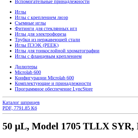
Вспомогательные принадлежности
Иглы
Иглы с креплением люэр
Съемные иглы
Фитинги для стеклянных игл
Иглы для электрофореза
Трубки из нержавеющей стали
Иглы ПЭЭK (PEEK)
Иглы для тонкослойной хроматографии
Иглы с фланцевым креплением
Дилютеры
Microlab 600
Конфигурации Microlab 600
Комплектующие и принадлежности
Программное обеспечение LyncStore
Каталог шприцев
PDF, 7791.85 Кб
50 µL, Model 1705 TLLX SYR, 