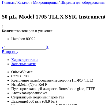
Главная
/
Каталог
/
Микрошприцы
/
Шприцы для оборудования
50 µL, Model 1705 TLLX SYR, Instrument
1
Количество товаров в упаковке
Hamilton
80922
-
+
В корзину
Характеристики
Запасные части
Объем
50 мкл
Серия
1700
Крепление иглы
Соединение люэр из ПТФЭ (TLL)
Игла
Metal (N) or Kel-F
Путь протекающей жидкости
Borosilicate glass, PTFE
Автоклавирование
Yes
Стерилизуем водяным паром
Yes
Давление
1000 psig (68.9 bar)