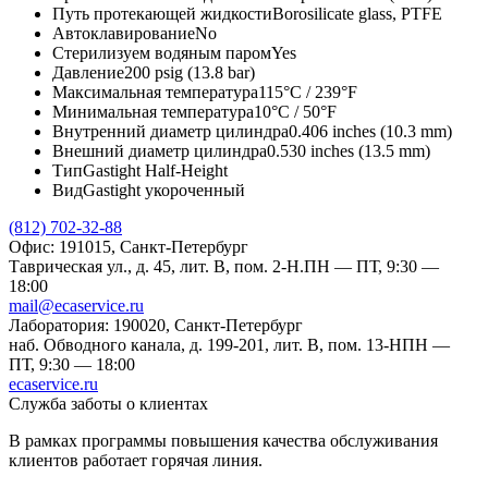
Путь протекающей жидкости
Borosilicate glass, PTFE
Автоклавирование
No
Стерилизуем водяным паром
Yes
Давление
200 psig (13.8 bar)
Максимальная температура
115°C / 239°F
Минимальная температура
10°C / 50°F
Внутренний диаметр цилиндра
0.406 inches (10.3 mm)
Внешний диаметр цилиндра
0.530 inches (13.5 mm)
Тип
Gastight Half-Height
Вид
Gastight укороченный
(812) 702-32-88
Офис: 191015, Санкт-Петербург
Таврическая ул., д. 45, лит. В, пом. 2-Н.
ПН — ПТ, 9:30 —
18:00
mail@ecaservice.ru
Лаборатория: 190020, Санкт-Петербург
наб. Обводного канала, д. 199-201, лит. В, пом. 13-Н
ПН —
ПТ, 9:30 — 18:00
ecaservice.ru
Служба заботы о клиентах
В рамках программы повышения качества обслуживания
клиентов работает горячая линия.