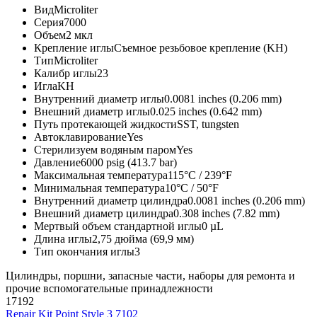
Вид
Microliter
Серия
7000
Объем
2 мкл
Крепление иглы
Съемное резьбовое крепление (KH)
Тип
Microliter
Калибр иглы
23
Игла
KH
Внутренний диаметр иглы
0.0081 inches (0.206 mm)
Внешний диаметр иглы
0.025 inches (0.642 mm)
Путь протекающей жидкости
SST, tungsten
Автоклавирование
Yes
Стерилизуем водяным паром
Yes
Давление
6000 psig (413.7 bar)
Максимальная температура
115°C / 239°F
Минимальная температура
10°C / 50°F
Внутренний диаметр цилиндра
0.0081 inches (0.206 mm)
Внешний диаметр цилиндра
0.308 inches (7.82 mm)
Мертвый объем стандартной иглы
0 µL
Длина иглы
2,75 дюйма (69,9 мм)
Тип окончания иглы
3
Цилиндры, поршни, запасные части, наборы для ремонта и
прочие вспомогательные принадлежности
17192
Repair Kit Point Style 3 7102