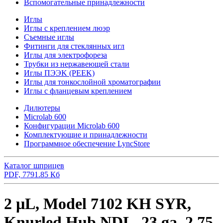
Вспомогательные принадлежности
Иглы
Иглы с креплением люэр
Съемные иглы
Фитинги для стеклянных игл
Иглы для электрофореза
Трубки из нержавеющей стали
Иглы ПЭЭK (PEEK)
Иглы для тонкослойной хроматографии
Иглы с фланцевым креплением
Дилютеры
Microlab 600
Конфигурации Microlab 600
Комплектующие и принадлежности
Программное обеспечение LyncStore
Каталог шприцев
PDF, 7791.85 Кб
2 µL, Model 7102 KH SYR,
Knurled Hub NDL, 23 ga, 2.75