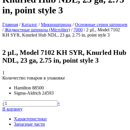
in, point style 3
Главная
/
Каталог
/
Микрошприцы
/
Основные серии шприцев
/
Жидкостные шприцы (Microliter)
/
7000
/
2 µL, Model 7102
KH SYR, Knurled Hub NDL, 23 ga, 2.75 in, point style 3
2 µL, Model 7102 KH SYR, Knurled Hub
NDL, 23 ga, 2.75 in, point style 3
1
Количество товаров в упаковке
Hamilton
88500
Sigma-Aldrich
24593
-
+
В корзину
Характеристики
Запасные части