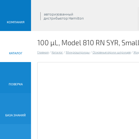
авторизованный
дистрибьютор Hamilton
КОМПАНИЯ
100 µL, Model 810 RN SYR, Small 
Главная
/
Каталог
/
Микрошприцы
/
Основные серии шприцев
/
Жид
КАТАЛОГ
ПОВЕРКА
БАЗА ЗНАНИЙ