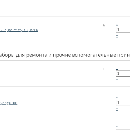
-
6
 in, point style 2, 6/PK
+
наборы для ремонта и прочие вспомогательные при
-
1
+
-
yringe 810
+
-