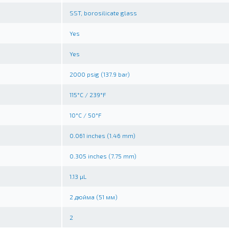
SST, borosilicate glass
Yes
Yes
2000 psig (137.9 bar)
115°C / 239°F
10°C / 50°F
0.061 inches (1.46 mm)
0.305 inches (7.75 mm)
1.13 µL
2 дюйма (51 мм)
2