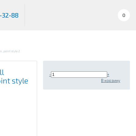
-32-88
0
, point style 2
ll
-
+
int style
В корзину