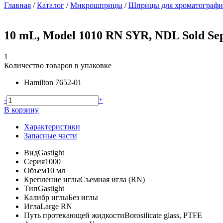
Главная
/
Каталог
/
Микрошприцы
/
Шприцы для хроматографич
10 mL, Model 1010 RN SYR, NDL Sold Sep
1
Количество товаров в упаковке
Hamilton
7652-01
-
+
В корзину
Характеристики
Запасные части
Вид
Gastight
Серия
1000
Объем
10 мл
Крепление иглы
Съемная игла (RN)
Тип
Gastight
Калибр иглы
Без иглы
Игла
Large RN
Путь протекающей жидкости
Borosilicate glass, PTFE