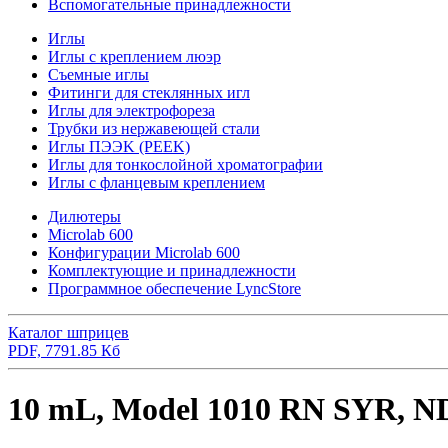
Вспомогательные принадлежности
Иглы
Иглы с креплением люэр
Съемные иглы
Фитинги для стеклянных игл
Иглы для электрофореза
Трубки из нержавеющей стали
Иглы ПЭЭK (PEEK)
Иглы для тонкослойной хроматографии
Иглы с фланцевым креплением
Дилютеры
Microlab 600
Конфигурации Microlab 600
Комплектующие и принадлежности
Программное обеспечение LyncStore
Каталог шприцев
PDF, 7791.85 Кб
10 mL, Model 1010 RN SYR, ND