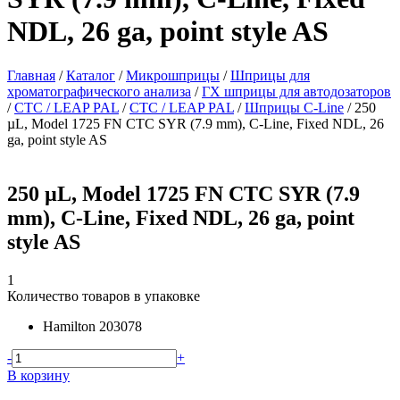
NDL, 26 ga, point style AS
Главная
/
Каталог
/
Микрошприцы
/
Шприцы для
хроматографического анализа
/
ГХ шприцы для автодозаторов
/
CTC / LEAP PAL
/
CTC / LEAP PAL
/
Шприцы C-Line
/
250
µL, Model 1725 FN CTC SYR (7.9 mm), C-Line, Fixed NDL, 26
ga, point style AS
250 µL, Model 1725 FN CTC SYR (7.9
mm), C-Line, Fixed NDL, 26 ga, point
style AS
1
Количество товаров в упаковке
Hamilton
203078
-
+
В корзину