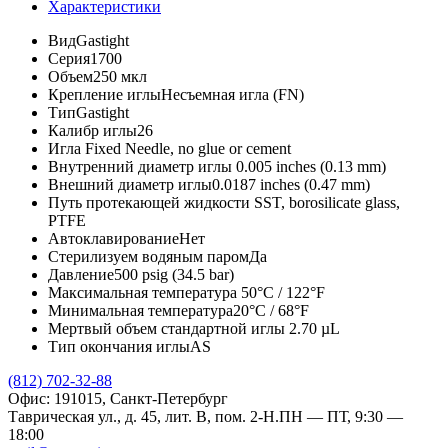
Характеристики
Вид
Gastight
Серия
1700
Объем
250 мкл
Крепление иглы
Несъемная игла (FN)
Тип
Gastight
Калибр иглы
26
Игла
Fixed Needle, no glue or cement
Внутренний диаметр иглы
0.005 inches (0.13 mm)
Внешний диаметр иглы
0.0187 inches (0.47 mm)
Путь протекающей жидкости
SST, borosilicate glass,
PTFE
Автоклавирование
Нет
Стерилизуем водяным паром
Да
Давление
500 psig (34.5 bar)
Максимальная температура
50°C / 122°F
Минимальная температура
20°C / 68°F
Мертвый объем стандартной иглы
2.70 µL
Тип окончания иглы
AS
(812) 702-32-88
Офис: 191015, Санкт-Петербург
Таврическая ул., д. 45, лит. В, пом. 2-Н.
ПН — ПТ, 9:30 —
18:00