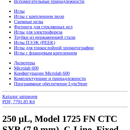
Вспомогательные принадлежности
Иглы
Иглы с креплением люэр
Съемные иглы
Фитинги для стеклянных игл
Иглы для электрофореза
Трубки из нержавеющей стали
Иглы ПЭЭK (PEEK)
Иглы для тонкослойной хроматографии
Иглы с фланцевым креплением
Дилютеры
Microlab 600
Конфигурации Microlab 600
Комплектующие и принадлежности
Программное обеспечение LyncStore
Каталог шприцев
PDF, 7791.85 Кб
250 µL, Model 1725 FN CTC
SYR (7.9 mm), C-Line, Fixed