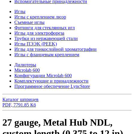
Вспомогательные принадлежности
Иглы
Иглы с креплением люэр
Съемные иглы
Фитинги для стеклянных игл
Иглы для электрофореза
Трубки из нержавеющей стали
Иглы ПЭЭK (PEEK)
Иглы для тонкослойной хроматографии
Иглы с фланцевым креплением
Дилютеры
Microlab 600
Конфигурации Microlab 600
Комплектующие и принадлежности
Программное обеспечение LyncStore
Каталог шприцев
PDF, 7791.85 Кб
27 gauge, Metal Hub NDL,
custom length (0.375 to 12 in),