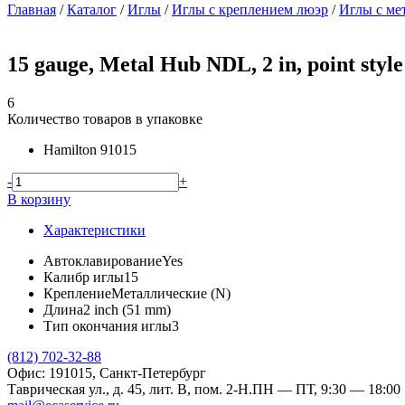
Главная
/
Каталог
/
Иглы
/
Иглы с креплением люэр
/
Иглы с ме
15 gauge, Metal Hub NDL, 2 in, point style
6
Количество товаров в упаковке
Hamilton
91015
-
+
В корзину
Характеристики
Автоклавирование
Yes
Калибр иглы
15
Крепление
Металлические (N)
Длина
2 inch (51 mm)
Тип окончания иглы
3
(812) 702-32-88
Офис: 191015, Санкт-Петербург
Таврическая ул., д. 45, лит. В, пом. 2-Н.
ПН — ПТ, 9:30 — 18:00