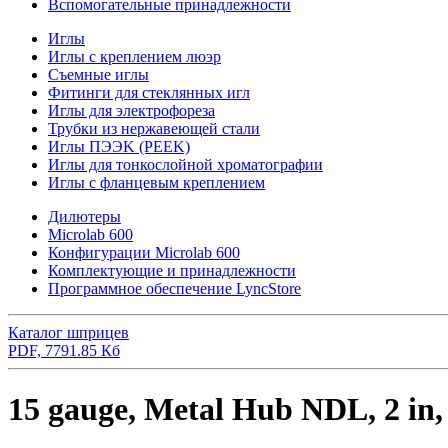
Вспомогательные принадлежности
Иглы
Иглы с креплением люэр
Съемные иглы
Фитинги для стеклянных игл
Иглы для электрофореза
Трубки из нержавеющей стали
Иглы ПЭЭK (PEEK)
Иглы для тонкослойной хроматографии
Иглы с фланцевым креплением
Дилютеры
Microlab 600
Конфигурации Microlab 600
Комплектующие и принадлежности
Программное обеспечение LyncStore
Каталог шприцев
PDF, 7791.85 Кб
15 gauge, Metal Hub NDL, 2 in, 