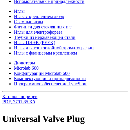
Вспомогательные принадлежности
Иглы
Иглы с креплением люэр
Съемные иглы
Фитинги для стеклянных игл
Иглы для электрофореза
Трубки из нержавеющей стали
Иглы ПЭЭK (PEEK)
Иглы для тонкослойной хроматографии
Иглы с фланцевым креплением
Дилютеры
Microlab 600
Конфигурации Microlab 600
Комплектующие и принадлежности
Программное обеспечение LyncStore
Каталог шприцев
PDF, 7791.85 Кб
Universal Valve Plug