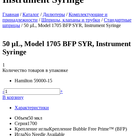
Главная
/
Каталог
/
Дилютеры
/
Комплектующие и
принадлежности
/
Шприцы, клапаны и трубки
/
Стандартные
шприцы
/
50 µL, Model 1705 BFP SYR, Instrument Syringe
50 µL, Model 1705 BFP SYR, Instrument
Syringe
1
Количество товаров в упаковке
Hamilton
59000-15
-
+
В корзину
Характеристики
Объем
50 мкл
Серия
1700
Крепление иглы
Крепление Bubble Free Prime™ (BFP)
Игла
No Needle Available