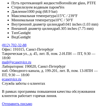
Путь протекающей жидкости
Borosilicate glass, PTFE
Стерилизуем водяным паром
Yes
Давление
1000 psig (68.9 bar)
Максимальная температура
115°C / 239°F
Минимальная температура
10°C / 50°F
Внутренний диаметр цилиндра
0.041 inches (1.03 mm)
Внешний диаметр цилиндра
0.305 inches (7.75 mm)
Тип
Gastight
Вид
Gastight
(812) 702-32-88
Офис: 191015, Санкт-Петербург
Таврическая ул., д. 45, лит. В, пом. 2-Н.
ПН — ПТ, 9:30 —
18:00
mail@ecaservice.ru
Лаборатория: 190020, Санкт-Петербург
наб. Обводного канала, д. 199-201, лит. В, пом. 13-Н
ПН —
ПТ, 9:30 — 18:00
ecaservice.ru
Служба заботы о клиентах
В рамках программы повышения качества обслуживания
клиентов работает горячая линия.
Отправить письмо