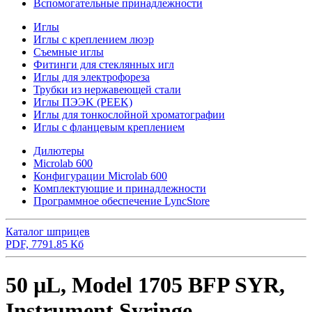
Вспомогательные принадлежности
Иглы
Иглы с креплением люэр
Съемные иглы
Фитинги для стеклянных игл
Иглы для электрофореза
Трубки из нержавеющей стали
Иглы ПЭЭK (PEEK)
Иглы для тонкослойной хроматографии
Иглы с фланцевым креплением
Дилютеры
Microlab 600
Конфигурации Microlab 600
Комплектующие и принадлежности
Программное обеспечение LyncStore
Каталог шприцев
PDF, 7791.85 Кб
50 µL, Model 1705 BFP SYR,
Instrument Syringe