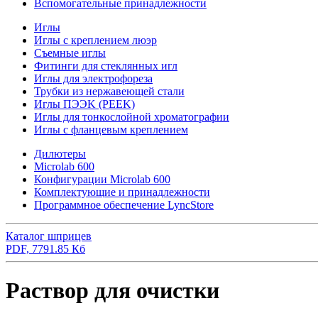
Вспомогательные принадлежности
Иглы
Иглы с креплением люэр
Съемные иглы
Фитинги для стеклянных игл
Иглы для электрофореза
Трубки из нержавеющей стали
Иглы ПЭЭK (PEEK)
Иглы для тонкослойной хроматографии
Иглы с фланцевым креплением
Дилютеры
Microlab 600
Конфигурации Microlab 600
Комплектующие и принадлежности
Программное обеспечение LyncStore
Каталог шприцев
PDF, 7791.85 Кб
Раствор для очистки