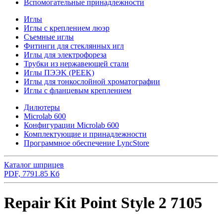
Вспомогательные принадлежности
Иглы
Иглы с креплением люэр
Съемные иглы
Фитинги для стеклянных игл
Иглы для электрофореза
Трубки из нержавеющей стали
Иглы ПЭЭK (PEEK)
Иглы для тонкослойной хроматографии
Иглы с фланцевым креплением
Дилютеры
Microlab 600
Конфигурации Microlab 600
Комплектующие и принадлежности
Программное обеспечение LyncStore
Каталог шприцев
PDF, 7791.85 Кб
Repair Kit Point Style 2 7105