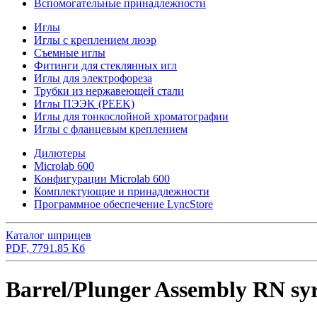
Вспомогательные принадлежности
Иглы
Иглы с креплением люэр
Съемные иглы
Фитинги для стеклянных игл
Иглы для электрофореза
Трубки из нержавеющей стали
Иглы ПЭЭK (PEEK)
Иглы для тонкослойной хроматографии
Иглы с фланцевым креплением
Дилютеры
Microlab 600
Конфигурации Microlab 600
Комплектующие и принадлежности
Программное обеспечение LyncStore
Каталог шприцев
PDF, 7791.85 Кб
Barrel/Plunger Assembly RN sy