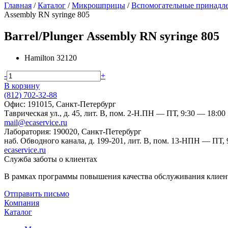
Главная
/
Каталог
/
Микрошприцы
/
Вспомогательные принадл
Assembly RN syringe 805
Barrel/Plunger Assembly RN syringe 805
Hamilton
32120
-
+
В корзину
(812) 702-32-88
Офис: 191015, Санкт-Петербург
Таврическая ул., д. 45, лит. В, пом. 2-Н.
ПН — ПТ, 9:30 — 18:00
mail@ecaservice.ru
Лаборатория: 190020, Санкт-Петербург
наб. Обводного канала, д. 199-201, лит. В, пом. 13-Н
ПН — ПТ, 9
ecaservice.ru
Служба заботы о клиентах
В рамках программы повышения качества обслуживания клиент
Отправить письмо
Компания
Каталог