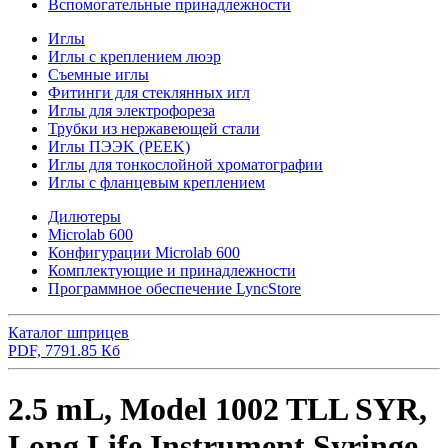
Вспомогательные принадлежности
Иглы
Иглы с креплением люэр
Съемные иглы
Фитинги для стеклянных игл
Иглы для электрофореза
Трубки из нержавеющей стали
Иглы ПЭЭK (PEEK)
Иглы для тонкослойной хроматографии
Иглы с фланцевым креплением
Дилютеры
Microlab 600
Конфигурации Microlab 600
Комплектующие и принадлежности
Программное обеспечение LyncStore
Каталог шприцев
PDF, 7791.85 Кб
2.5 mL, Model 1002 TLL SYR,
Long Life Instrument Syringe