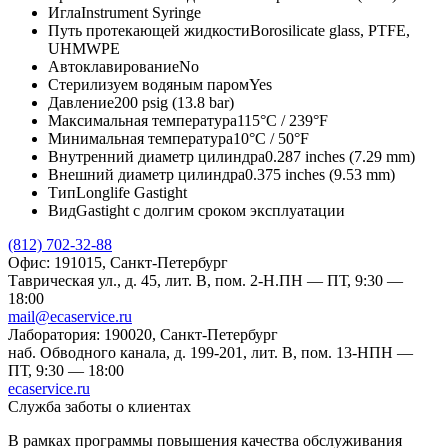
Игла
Instrument Syringe
Путь протекающей жидкости
Borosilicate glass, PTFE,
UHMWPE
Автоклавирование
No
Стерилизуем водяным паром
Yes
Давление
200 psig (13.8 bar)
Максимальная температура
115°C / 239°F
Минимальная температура
10°C / 50°F
Внутренний диаметр цилиндра
0.287 inches (7.29 mm)
Внешний диаметр цилиндра
0.375 inches (9.53 mm)
Тип
Longlife Gastight
Вид
Gastight с долгим сроком эксплуатации
(812) 702-32-88
Офис: 191015, Санкт-Петербург
Таврическая ул., д. 45, лит. В, пом. 2-Н.
ПН — ПТ, 9:30 —
18:00
mail@ecaservice.ru
Лаборатория: 190020, Санкт-Петербург
наб. Обводного канала, д. 199-201, лит. В, пом. 13-Н
ПН —
ПТ, 9:30 — 18:00
ecaservice.ru
Служба заботы о клиентах
В рамках программы повышения качества обслуживания