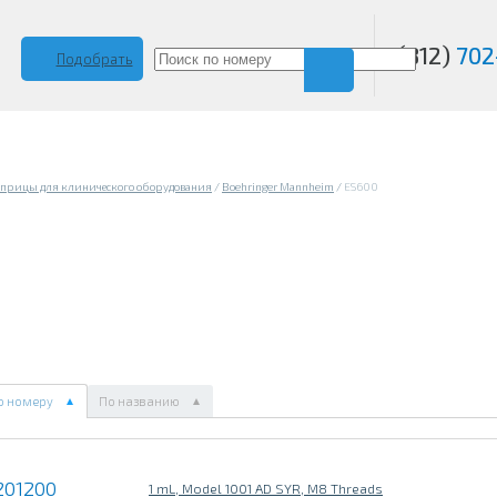
(812)
702
Подобрать
прицы для клинического оборудования
/
Boehringer Mannheim
/
ES600
о номеру
По названию
201200
1 mL, Model 1001 AD SYR, M8 Threads