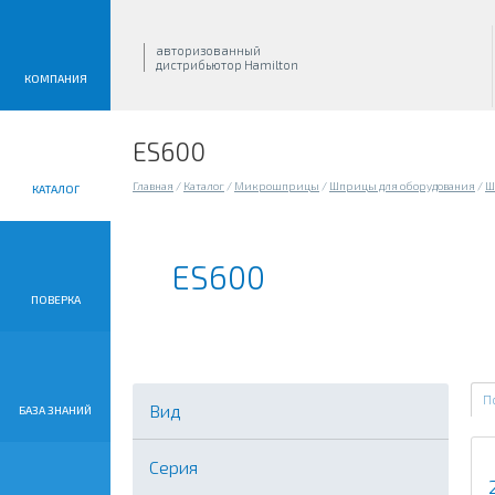
авторизованный
дистрибьютор Hamilton
КОМПАНИЯ
ES600
Главная
/
Каталог
/
Микрошприцы
/
Шприцы для оборудования
/
Ш
КАТАЛОГ
ES600
ПОВЕРКА
П
Вид
БАЗА ЗНАНИЙ
Серия