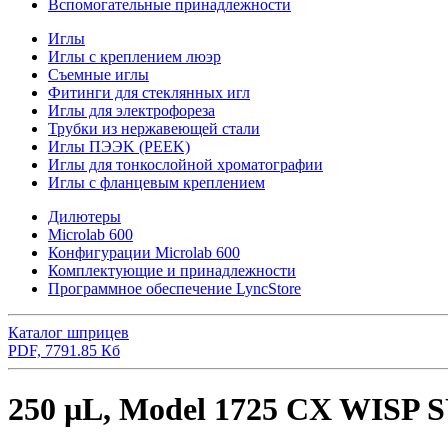
Вспомогательные принадлежности
Иглы
Иглы с креплением люэр
Съемные иглы
Фитинги для стеклянных игл
Иглы для электрофореза
Трубки из нержавеющей стали
Иглы ПЭЭK (PEEK)
Иглы для тонкослойной хроматографии
Иглы с фланцевым креплением
Дилютеры
Microlab 600
Конфигурации Microlab 600
Комплектующие и принадлежности
Программное обеспечение LyncStore
Каталог шприцев
PDF, 7791.85 Кб
250 µL, Model 1725 CX WISP S