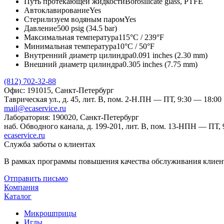
Путь протекающей жидкости
Borosilicate glass, PTFE
Автоклавирование
Yes
Стерилизуем водяным паром
Yes
Давление
500 psig (34.5 bar)
Максимальная температура
115°C / 239°F
Минимальная температура
10°C / 50°F
Внутренний диаметр цилиндра
0.091 inches (2.30 mm)
Внешний диаметр цилиндра
0.305 inches (7.75 mm)
(812) 702-32-88
Офис: 191015, Санкт-Петербург
Таврическая ул., д. 45, лит. В, пом. 2-Н.
ПН — ПТ, 9:30 — 18:00
mail@ecaservice.ru
Лаборатория: 190020, Санкт-Петербург
наб. Обводного канала, д. 199-201, лит. В, пом. 13-Н
ПН — ПТ, 9
ecaservice.ru
Служба заботы о клиентах
В рамках программы повышения качества обслуживания клиент
Отправить письмо
Компания
Каталог
Микрошприцы
Иглы