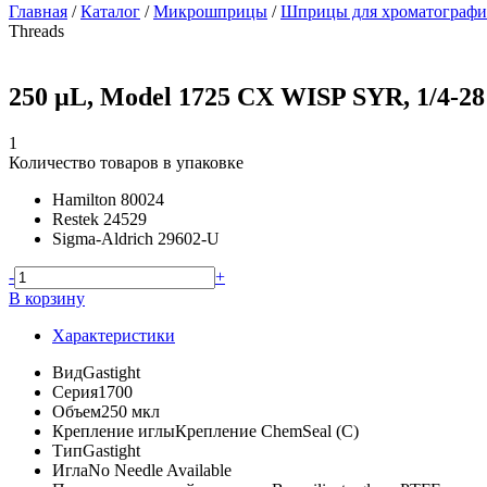
Главная
/
Каталог
/
Микрошприцы
/
Шприцы для хроматографич
Threads
250 µL, Model 1725 CX WISP SYR, 1/4-28
1
Количество товаров в упаковке
Hamilton
80024
Restek
24529
Sigma-Aldrich
29602-U
-
+
В корзину
Характеристики
Вид
Gastight
Серия
1700
Объем
250 мкл
Крепление иглы
Крепление ChemSeal (C)
Тип
Gastight
Игла
No Needle Available