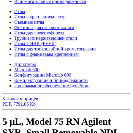
Вспомогательные принадлежности
Иглы
Иглы с креплением люэр
Съемные иглы
Фитинги для стеклянных игл
Иглы для электрофореза
Трубки из нержавеющей стали
Иглы ПЭЭK (PEEK)
Иглы для тонкослойной хроматографии
Иглы с фланцевым креплением
Дилютеры
Microlab 600
Конфигурации Microlab 600
Комплектующие и принадлежности
Программное обеспечение LyncStore
Каталог шприцев
PDF, 7791.85 Кб
5 µL, Model 75 RN Agilent
SYR, Small Removable NDL,