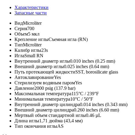
Характеристики
Запасные части
Вид
Microliter
Серия
700
Объем
5 мкл
Крепление иглы
Съемная игла (RN)
Тип
Microliter
Калибр иглы
23s
Игла
Small RN
Внутренний диаметр иглы
0.010 inches (0.25 mm)
Внешний диаметр иглы
0.025 inches (0.64 mm)
Путь протекающей жидкости
SST, borosilicate glass
Автоклавирование
Yes
Стерилизуем водяным паром
Yes
Давление
2000 psig (137.9 bar)
Максимальная температура
115°C / 239°F
Минимальная температура
10°C / 50°F
Внутренний диаметр цилиндра
0.014 inches (0.343 mm)
Внешний диаметр цилиндра
0.260 inches (6.60 mm)
Мертвый объем стандартной иглы
0.46 µL
Длина иглы
1,71 дюйма (43,4 мм)
Тип окончания иглы
AS