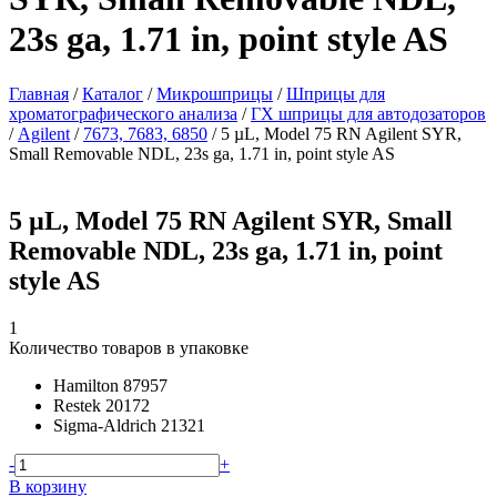
23s ga, 1.71 in, point style AS
Главная
/
Каталог
/
Микрошприцы
/
Шприцы для
хроматографического анализа
/
ГХ шприцы для автодозаторов
/
Agilent
/
7673, 7683, 6850
/
5 µL, Model 75 RN Agilent SYR,
Small Removable NDL, 23s ga, 1.71 in, point style AS
5 µL, Model 75 RN Agilent SYR, Small
Removable NDL, 23s ga, 1.71 in, point
style AS
1
Количество товаров в упаковке
Hamilton
87957
Restek
20172
Sigma-Aldrich
21321
-
+
В корзину