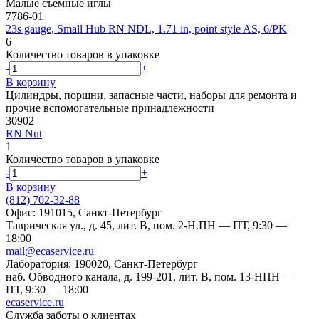
Малые съемные иглы
7786-01
23s gauge, Small Hub RN NDL, 1.71 in, point style AS, 6/PK
6
Количество товаров в упаковке
-
+
В корзину
Цилиндры, поршни, запасные части, наборы для ремонта и
прочие вспомогательные принадлежности
30902
RN Nut
1
Количество товаров в упаковке
-
+
В корзину
(812) 702-32-88
Офис: 191015, Санкт-Петербург
Таврическая ул., д. 45, лит. В, пом. 2-Н.
ПН — ПТ, 9:30 —
18:00
mail@ecaservice.ru
Лаборатория: 190020, Санкт-Петербург
наб. Обводного канала, д. 199-201, лит. В, пом. 13-Н
ПН —
ПТ, 9:30 — 18:00
ecaservice.ru
Служба заботы о клиентах