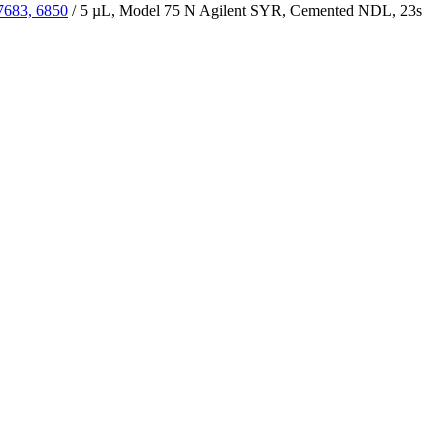
7683, 6850
/
5 µL, Model 75 N Agilent SYR, Cemented NDL, 23s