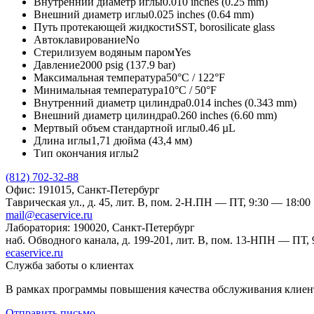
Внутренний диаметр иглы
0.010 inches (0.25 mm)
Внешний диаметр иглы
0.025 inches (0.64 mm)
Путь протекающей жидкости
SST, borosilicate glass
Автоклавирование
No
Стерилизуем водяным паром
Yes
Давление
2000 psig (137.9 bar)
Максимальная температура
50°C / 122°F
Минимальная температура
10°C / 50°F
Внутренний диаметр цилиндра
0.014 inches (0.343 mm)
Внешний диаметр цилиндра
0.260 inches (6.60 mm)
Мертвый объем стандартной иглы
0.46 µL
Длина иглы
1,71 дюйма (43,4 мм)
Тип окончания иглы
2
(812) 702-32-88
Офис: 191015, Санкт-Петербург
Таврическая ул., д. 45, лит. В, пом. 2-Н.
ПН — ПТ, 9:30 — 18:00
mail@ecaservice.ru
Лаборатория: 190020, Санкт-Петербург
наб. Обводного канала, д. 199-201, лит. В, пом. 13-Н
ПН — ПТ, 9
ecaservice.ru
Служба заботы о клиентах
В рамках программы повышения качества обслуживания клиент
Отправить письмо