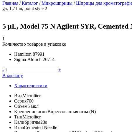
Главная
/
Каталог
/
Микрошприцы
/
Шприцы для хроматографич
ga, 1.71 in, point style 2
5 µL, Model 75 N Agilent SYR, Cemented NDL
1
Количество товаров в упаковке
Hamilton
87991
Sigma-Aldrich
26714
-
+
В корзину
Характеристики
Вид
Microliter
Серия
700
Объем
5 мкл
Крепление иглы
Впрессованная игла (N)
Тип
Microliter
Калибр иглы
23s
Игла
Cemented Needle