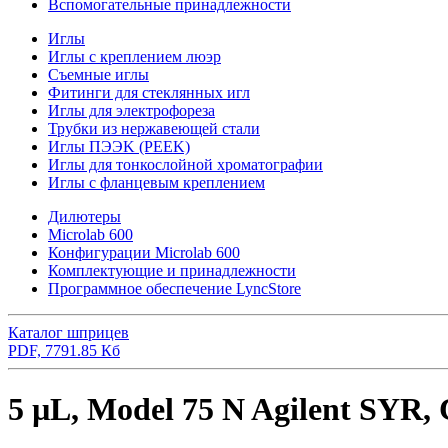
Вспомогательные принадлежности
Иглы
Иглы с креплением люэр
Съемные иглы
Фитинги для стеклянных игл
Иглы для электрофореза
Трубки из нержавеющей стали
Иглы ПЭЭK (PEEK)
Иглы для тонкослойной хроматографии
Иглы с фланцевым креплением
Дилютеры
Microlab 600
Конфигурации Microlab 600
Комплектующие и принадлежности
Программное обеспечение LyncStore
Каталог шприцев
PDF, 7791.85 Кб
5 µL, Model 75 N Agilent SYR, C