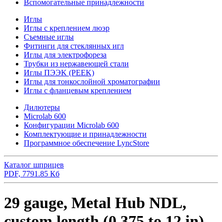
Вспомогательные принадлежности
Иглы
Иглы с креплением люэр
Съемные иглы
Фитинги для стеклянных игл
Иглы для электрофореза
Трубки из нержавеющей стали
Иглы ПЭЭK (PEEK)
Иглы для тонкослойной хроматографии
Иглы с фланцевым креплением
Дилютеры
Microlab 600
Конфигурации Microlab 600
Комплектующие и принадлежности
Программное обеспечение LyncStore
Каталог шприцев
PDF, 7791.85 Кб
29 gauge, Metal Hub NDL,
custom length (0.375 to 12 in),