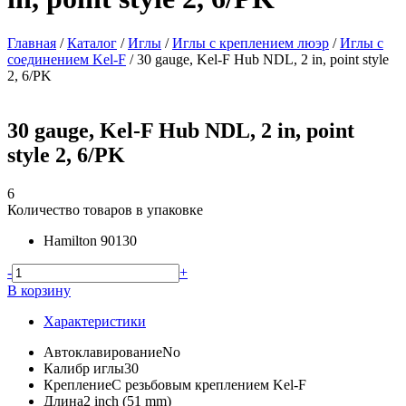
Главная
/
Каталог
/
Иглы
/
Иглы с креплением люэр
/
Иглы с
соединением Kel-F
/
30 gauge, Kel-F Hub NDL, 2 in, point style
2, 6/PK
30 gauge, Kel-F Hub NDL, 2 in, point
style 2, 6/PK
6
Количество товаров в упаковке
Hamilton
90130
-
+
В корзину
Характеристики
Автоклавирование
No
Калибр иглы
30
Крепление
С резьбовым креплением Kel-F
Длина
2 inch (51 mm)