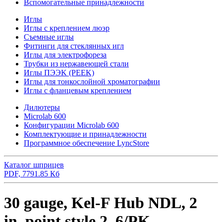
Вспомогательные принадлежности
Иглы
Иглы с креплением люэр
Съемные иглы
Фитинги для стеклянных игл
Иглы для электрофореза
Трубки из нержавеющей стали
Иглы ПЭЭK (PEEK)
Иглы для тонкослойной хроматографии
Иглы с фланцевым креплением
Дилютеры
Microlab 600
Конфигурации Microlab 600
Комплектующие и принадлежности
Программное обеспечение LyncStore
Каталог шприцев
PDF, 7791.85 Кб
30 gauge, Kel-F Hub NDL, 2
in, point style 2, 6/PK